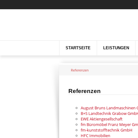
Navigation
Nebenseiten
NAVIGATION
HAUPTSEITEN
STARTSEITE
LEISTUNGEN
Referenzen
Referenzen
August Bruns Landmaschinen
B+S Landtechnik Grabow Gmb
EWE Aktiengesellschaft
fm Büromöbel Franz Meyer Gm
fm-kunststofftechnik GmbH
HFC Immobilien