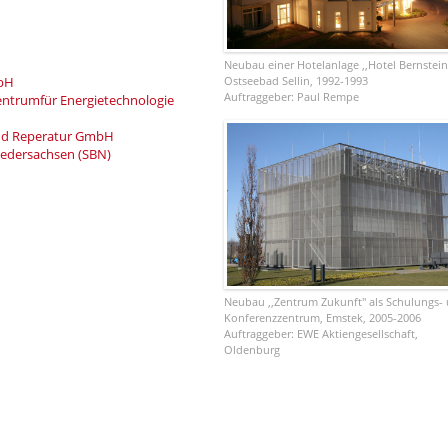
Neubau einer Hotelanlage ,,Hotel Bernstein
Ostseebad Sellin, 1992-1993
mbH
Auftraggeber: Paul Rempe
ntrumfür Energietechnologie
nd Reperatur GmbH
edersachsen (SBN)
Neubau ,,Zentrum Zukunft" als Schulungs-
Konferenzzentrum, Emstek, 2005-2006
Auftraggeber: EWE Aktiengesellschaft,
Oldenburg